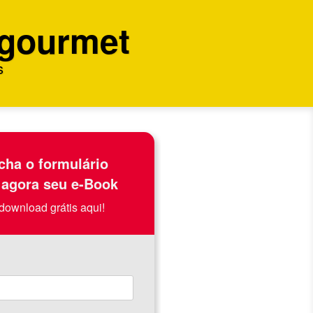
 gourmet
s
cha o formulário
 agora seu e-Book
download grátis aqui!