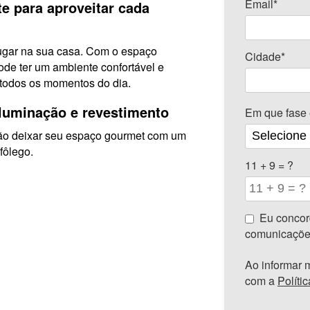
Email*
e para aproveitar cada
ugar na sua casa. Com o espaço
Cidade*
de ter um ambiente confortável e
Cidade*
 todos os momentos do dia.
iluminação e revestimento
Em que fase 
ão deixar seu espaço gourmet com um
 fôlego.
11 + 9 = ?
Eu concor
comunicaçõe
Ao informar 
com a
Políti