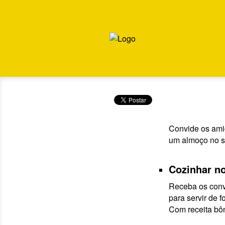
Convide os amig
um almoço no s
Cozinhar no
Receba os con
para servir de 
Com receita bô